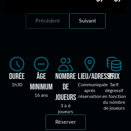
Précédent
Suivant
Durée
Âge
Nombre
Lieu/adresse
Prix
minimum
de
1h30
Communiquée
Tarif
après
dégressif
joueurs
16 ans
réservation
en fonction
du nombre
3 à 6
de joueurs
joueurs
Réserver