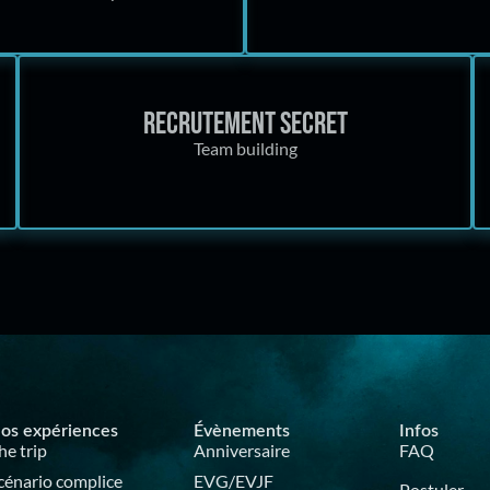
Recrutement secret
Team building
os expériences
Évènements
Infos
he trip
Anniversaire
FAQ
cénario complice
EVG/EVJF
Postuler